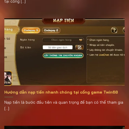
tại cổng [...]
Hướng dẫn nạp tiền nhanh chóng tại cổng game Twin68
Nạp tiền là bước đầu tiên và quan trọng để bạn có thể tham gia
[...]