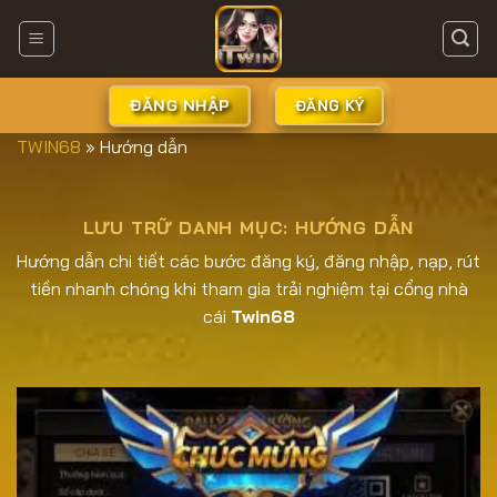
Bỏ
qua
nội
dung
ĐĂNG NHẬP
ĐĂNG KÝ
TWIN68
»
Hướng dẫn
LƯU TRỮ DANH MỤC:
HƯỚNG DẪN
Hướng dẫn chi tiết các bước đăng ký, đăng nhập, nạp, rút
tiền nhanh chóng khi tham gia trải nghiệm tại cổng nhà
cái
Twin68