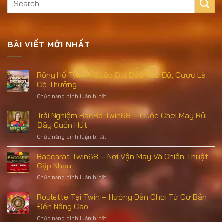
BÀI VIẾT MỚI NHẤT
Rồng Hổ Twin – Cuộc Đối Đầu Tốc Độ, Cược Là
Có Thưởng
Chức năng bình luận bị tắt
ở
Rồng
Hổ
Trải Nghiệm BacBo Twin68 – Cuộc Chơi May Rủi
Twin
Đầy Cuốn Hút
–
Chức năng bình luận bị tắt
ở
Cuộc
Trải
Đối
Nghiệm
Baccarat Twin68 – Nơi Vận May Và Chiến Thuật
Đầu
BacBo
Tốc
Gặp Nhau
Twin68
Độ,
Chức năng bình luận bị tắt
ở
–
Cược
Baccarat
Cuộc
Là
Twin68
Roulette Tại Twin – Hướng Dẫn Chơi Từ Cơ Bản
Chơi
Có
–
May
Đến Nâng Cao
Thưởng
Nơi
Rủi
Chức năng bình luận bị tắt
ở
Vận
Đầy