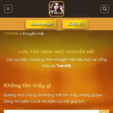
Bỏ
qua
nội
dung
ĐĂNG NHẬP
ĐĂNG KÝ
TWIN68
»
Khuyến mãi
LƯU TRỮ DANH MỤC:
KHUYẾN MÃI
Các sự kiện, chương trình khuyến mãi siêu hot tại cổng
nhà cái
Twin68
Không tìm thấy gì
Dường như chúng tôi không thể tìm thấy những gì bạn
đang tìm kiếm. Có lẽ tìm kiếm có thể giúp ích.