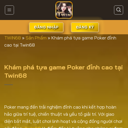
Bỏ
qua
nội
dung
ĐĂNG NHẬP
ĐĂNG KÝ
TWIN68
»
Sản Phẩm
»
Khám phá tựa game Poker đỉnh
cao tại Twin68
Khám phá tựa game Poker đỉnh cao tại
Twin68
Poker mang đến trải nghiệm đỉnh cao khi kết hợp hoàn
hảo giữa trí tuệ, chiến thuật và yếu tố giải trí. Với giao
diện bắt mắt, luật chơi linh hoạt và cộng đồng người chơi