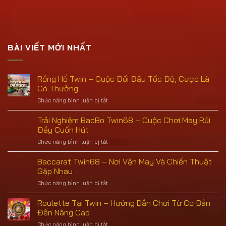
BÀI VIẾT MỚI NHẤT
Rồng Hổ Twin – Cuộc Đối Đầu Tốc Độ, Cược Là
Có Thưởng
Chức năng bình luận bị tắt
ở
Rồng
Hổ
Trải Nghiệm BacBo Twin68 – Cuộc Chơi May Rủi
Twin
Đầy Cuốn Hút
–
Chức năng bình luận bị tắt
ở
Cuộc
Trải
Đối
Nghiệm
Baccarat Twin68 – Nơi Vận May Và Chiến Thuật
Đầu
BacBo
Tốc
Gặp Nhau
Twin68
Độ,
Chức năng bình luận bị tắt
ở
–
Cược
Baccarat
Cuộc
Là
Twin68
Roulette Tại Twin – Hướng Dẫn Chơi Từ Cơ Bản
Chơi
Có
–
May
Đến Nâng Cao
Thưởng
Nơi
Rủi
Chức năng bình luận bị tắt
ở
Vận