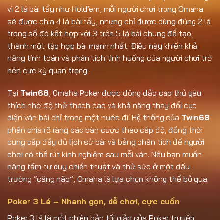
vì 2 lá bài tẩy như Hold’em, mỗi người chơi trong Omaha
sẽ được chia 4 lá bài tẩy, nhưng chỉ được dùng đúng 2 lá
trong số đó kết hợp với 3 trên 5 lá bài chung để tạo
thành một tập hợp bài mạnh nhất. Điều này khiến khả
năng tính toán và phân tích tình huống của người chơi trở
nên cực kỳ quan trọng.
Tại
Twin68
, Omaha Poker được đông đảo cao thủ yêu
thích nhờ độ thử thách cao và khả năng thay đổi cục
diện ván bài chỉ trong một nước đi. Hệ thống của
Twin68
phân chia rõ ràng các bàn cược theo cấp độ, đồng thời
cung cấp đầy đủ lịch sử bài và bảng phân tích để người
chơi có thể rút kinh nghiệm sau mỗi ván. Nếu bạn muốn
nâng tầm tư duy chiến thuật và thử sức ở một đấu
trường “căng não”, Omaha là lựa chọn không thể bỏ qua.
Poker 3 Lá – Nhanh gọn, dễ chơi, cực cuốn
Poker 3 lá là một phiên bản tối giản của Poker truyền