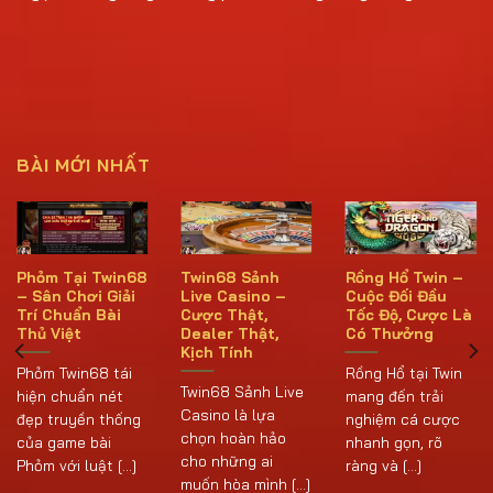
BÀI MỚI NHẤT
Phỏm Tại Twin68
Twin68 Sảnh
Rồng Hổ Twin –
– Sân Chơi Giải
Live Casino –
Cuộc Đối Đầu
Trí Chuẩn Bài
Cược Thật,
Tốc Độ, Cược Là
Thủ Việt
Dealer Thật,
Có Thưởng
Kịch Tính
Phỏm Twin68 tái
Rồng Hổ tại Twin
Twin68 Sảnh Live
hiện chuẩn nét
mang đến trải
Casino là lựa
đẹp truyền thống
nghiệm cá cược
chọn hoàn hảo
của game bài
nhanh gọn, rõ
cho những ai
Phỏm với luật [...]
ràng và [...]
muốn hòa mình [...]