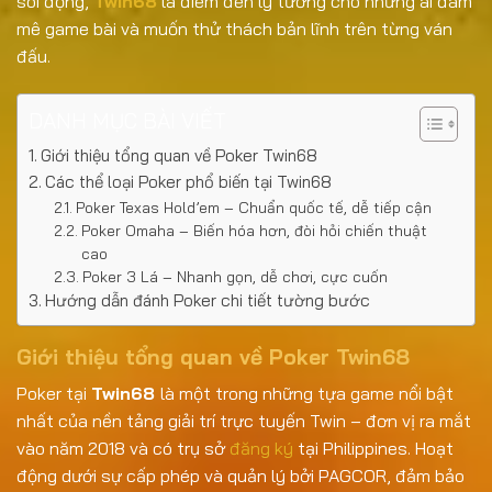
sôi động,
Twin68
là điểm đến lý tưởng cho những ai đam
mê game bài và muốn thử thách bản lĩnh trên từng ván
đấu.
DANH MỤC BÀI VIẾT
Giới thiệu tổng quan về Poker Twin68
Các thể loại Poker phổ biến tại Twin68
Poker Texas Hold’em – Chuẩn quốc tế, dễ tiếp cận
Poker Omaha – Biến hóa hơn, đòi hỏi chiến thuật
cao
Poker 3 Lá – Nhanh gọn, dễ chơi, cực cuốn
Hướng dẫn đánh Poker chi tiết tường bước
Giới thiệu tổng quan về Poker Twin68
Poker tại
Twin68
là một trong những tựa game nổi bật
nhất của nền tảng giải trí trực tuyến Twin – đơn vị ra mắt
vào năm 2018 và có trụ sở
đăng ký
tại Philippines. Hoạt
động dưới sự cấp phép và quản lý bởi PAGCOR, đảm bảo